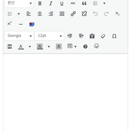
문단
Georgia
12pt