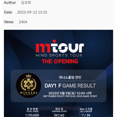
Author
김초희
Date
2023-09-12 13:10
Views
2404