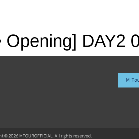
M-Tour
TOUR-ZONE
NEW
 Opening] DAY2 
M-To
ht © 2026 MTOUROFFICIAL. All rights reserved.