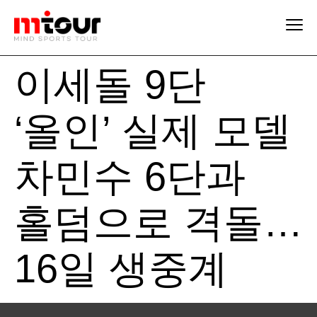
이세돌 9단
‘올인’ 실제 모델
차민수 6단과
홀덤으로 격돌…
16일 생중계