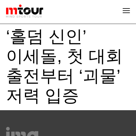
‘홀덤 신인’
이세돌, 첫 대회
출전부터 ‘괴물’
저력 입증