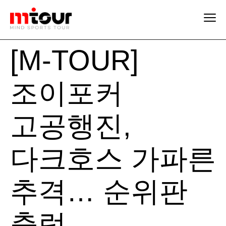
[M-TOUR]
조이포커
고공행진,
다크호스 가파른
추격… 순위판
출렁