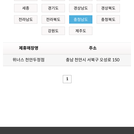
세종
경기도
경상남도
경상북도
전라남도
전라북도
충청남도
충청북도
강원도
제주도
제휴매장명
주소
위너스 천안두정점
충남 천안시 서북구 오성로 150
1