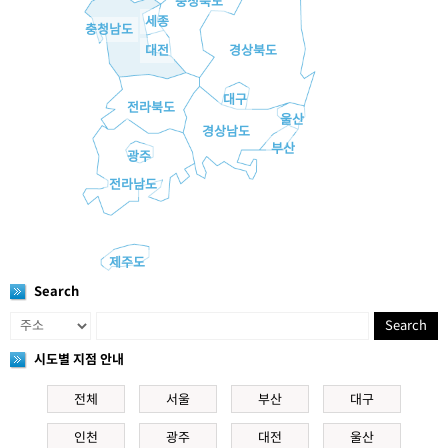
충청북도
세종
충청남도
대전
경상북도
대구
전라북도
울산
경상남도
부산
광주
전라남도
제주도
Search
Search
시도별 지점 안내
전체
서울
부산
대구
인천
광주
대전
울산